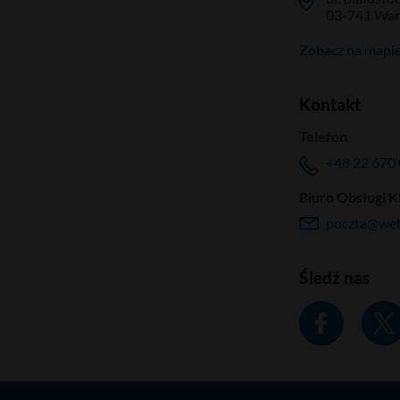
03-741 Wa
Zobacz na mapi
Kontakt
Telefon
+48 22 670 
Biuro Obsługi K
poczta@web
Śledź nas