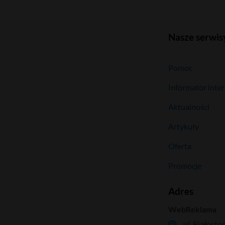
Nasze serwis
Pomoc
Informator inte
Aktualności
Artykuły
Oferta
Promocje
Adres
WebReklama
ul. Białosto