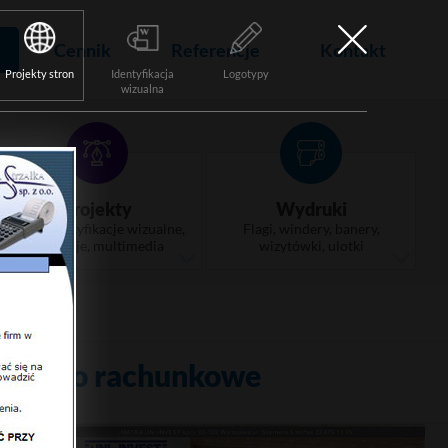
Cennik
Referencje
Kontakt
Projekty stron
Identyfikacja
Logotypy
wizualna
Projekty
Wydruki
Logo, identyfikacje wizualne,
Flagi, windery, banery,
animacje, multimedia
wizytówki, ulotki
 - Biuro rachunkowe