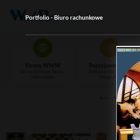
Portfolio - Biuro rachunkowe
Strony WWW
Pozycjonowanie
Strony firmowe, Sklepy
Reklama internetowa,
internetowe
Google Ads
WebRekla