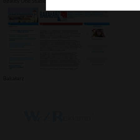
Beauty One Studio Wizażu
Bakałarz