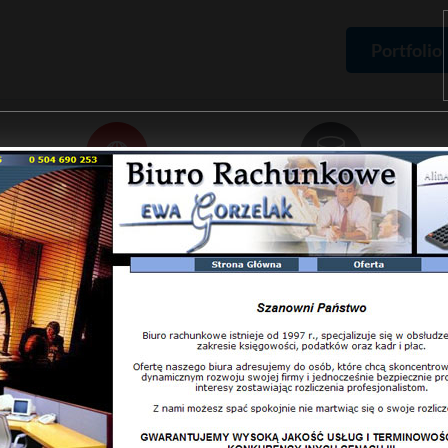
Portfolio
Domeny
Hosting
Rejestracja domen,
Pakiety hostingowe,
certyfikaty SSL
zamówienie serwera
ma
Portfolio
Projekty stron
Biuro rachunkowe
Portfolio