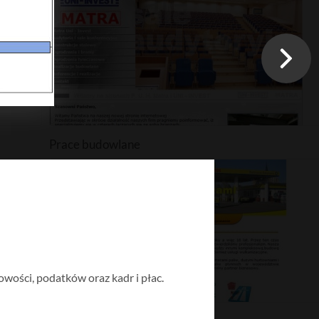
Prace budowlane
gowości, podatków oraz kadr i płac.