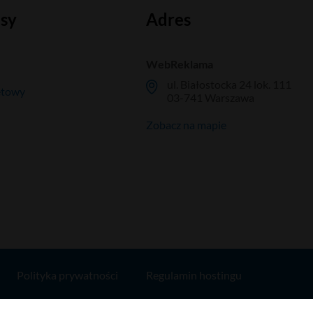
isy
Adres
WebReklama
ul. Białostocka 24 lok. 111
etowy
03-741 Warszawa
Zobacz na mapie
Polityka prywatności
Regulamin hostingu