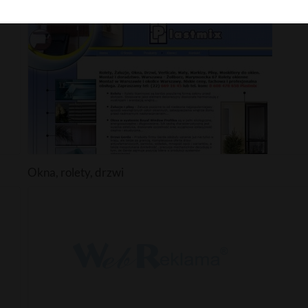
Kancelaria gospodarcza
Okna, rolety, drzwi