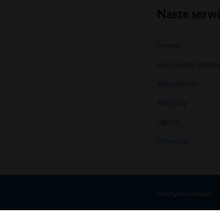
Nasze serw
Pomoc
Informator intern
Aktualności
Artykuły
Oferta
Promocje
Polityka cookies