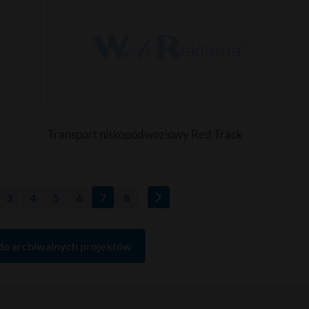
Transport niskopodwoziowy Red Track
3
4
5
6
7
8
do archiwalnych projektów