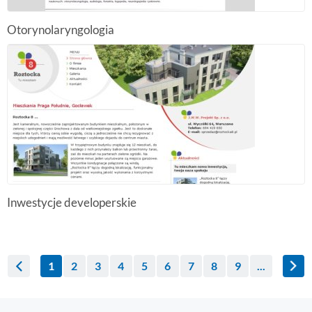
Otorynolaryngologia
Inwestycje developerskie
1
2
3
4
5
6
7
8
9
...