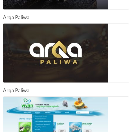
Logo, identyfikacje wizualne, animacje, multimedia
Wydruki
Arqa Paliwa
Flagi, windery, banery, wizytówki, ulotki
Arqa Paliwa