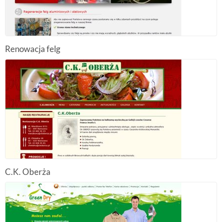
Renowacja felg
C.K. Oberża