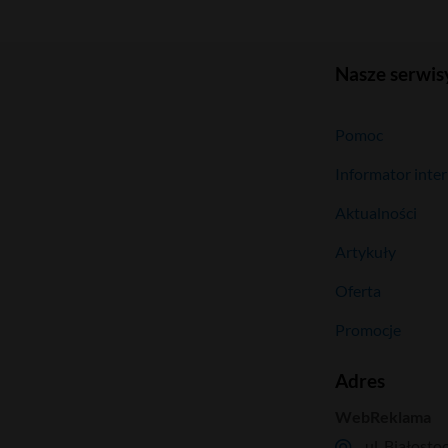
Nasze serwis
Pomoc
Informator inte
Aktualności
Artykuły
Oferta
Promocje
Adres
WebReklama
ul. Białosto