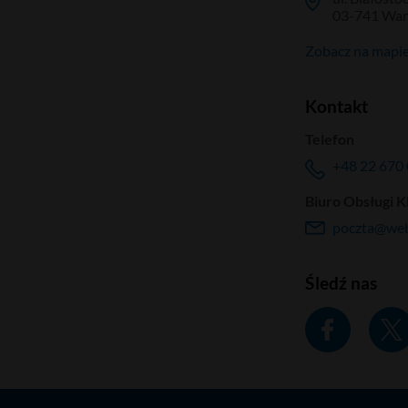
03-741 Wa
Zobacz na mapi
Kontakt
Telefon
+48 22 670 
Biuro Obsługi K
poczta@web
Śledź nas