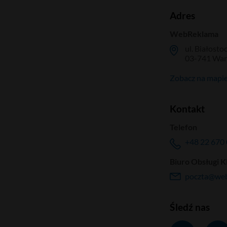
Adres
WebReklama
ul. Białosto
03-741 Wa
Zobacz na mapi
Kontakt
Telefon
+48 22 670 
Biuro Obsługi K
poczta@web
Śledź nas