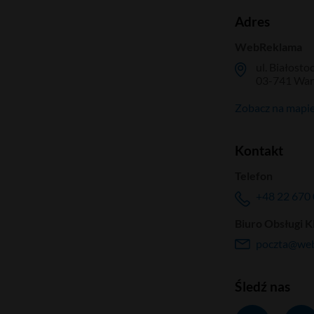
Adres
WebReklama
ul. Białosto
03-741 Wa
Zobacz na mapi
Kontakt
Telefon
+48 22 670 
Biuro Obsługi K
poczta@web
Śledź nas