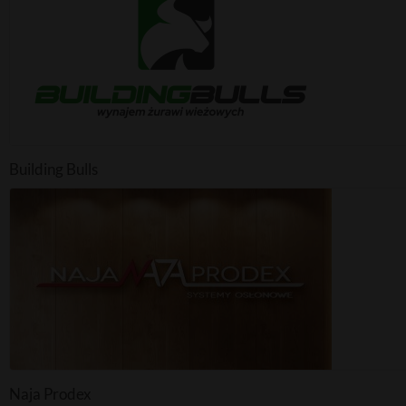
Logo, identyfikacje wizualne, animacje, multimedia
Wydruki
Flagi, windery, banery, wizytówki, ulotki
Building Bulls
Naja Prodex