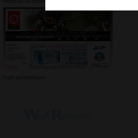
Wieszaki na torebki
Kulki paintballowe