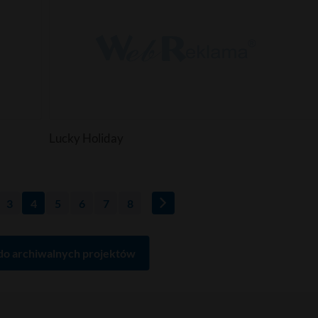
Lucky Holiday
3
4
5
6
7
8
do archiwalnych projektów