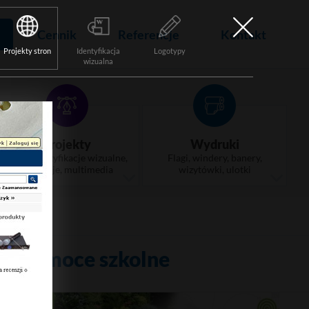
Cennik
Referencje
Kontakt
Projekty stron
Identyfikacja
Logotypy
wizualna
Projekty
Wydruki
Logo, identyfikacje wizualne,
Flagi, windery, banery,
animacje, multimedia
wizytówki, ulotki
o - Pomoce szkolne