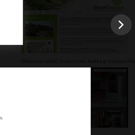
Układanie kostki, brukarstwo, kostka granitowa W
s.