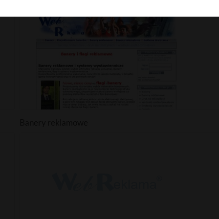
Cukierki reklamowe
Banery reklamowe