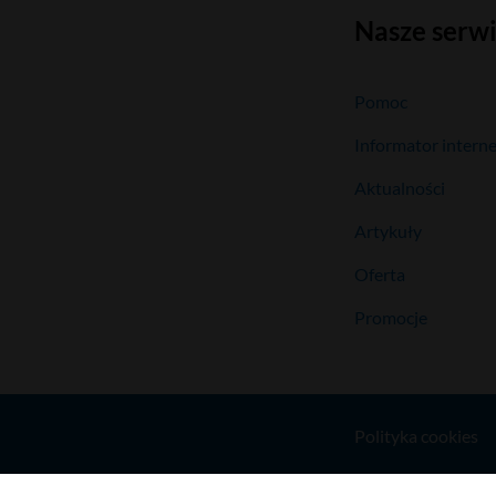
Nasze serw
Pomoc
Informator intern
Aktualności
Artykuły
Oferta
Promocje
Polityka cookies