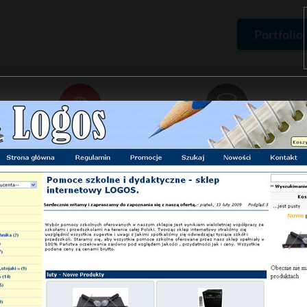
Portfolio
Domeny
Hosting
Rejestracja domen,
Pakiety hostingowe,
certyfikaty SSL
zamówienie serwera
ma
Portfolio
Projekty stron
Pomoce szkolne
Portfoli