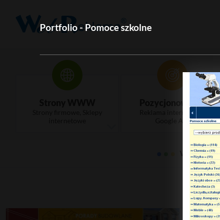
Portfolio - Pomoce szkolne
Strony WWW
Pozycjonowanie
Strony firmowe, Sklepy
Reklama internetowa,
internetowe
Google Ads
WebRekla