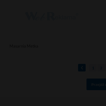
Masarnia Metka
1
2
Przejdź 