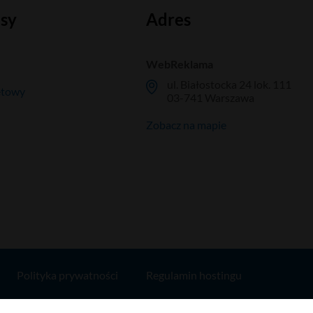
isy
Adres
WebReklama
ul. Białostocka 24 lok. 111
etowy
03-741 Warszawa
Zobacz na mapie
Polityka prywatności
Regulamin hostingu