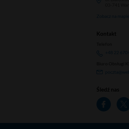
03-741 Wa
Zobacz na mapi
Kontakt
Telefon
+48 22 670 
Biuro Obsługi K
poczta@web
Śledź nas