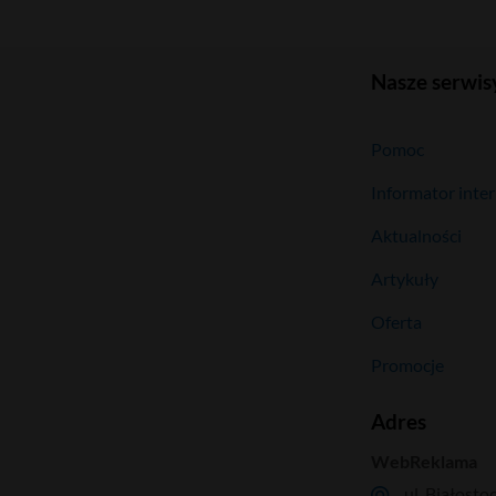
Nasze serwis
Pomoc
Informator inte
Aktualności
Artykuły
Oferta
Promocje
Adres
WebReklama
ul. Białosto