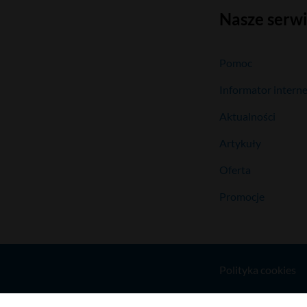
Nasze serw
Pomoc
Informator intern
Aktualności
Artykuły
Oferta
Promocje
Polityka cookies