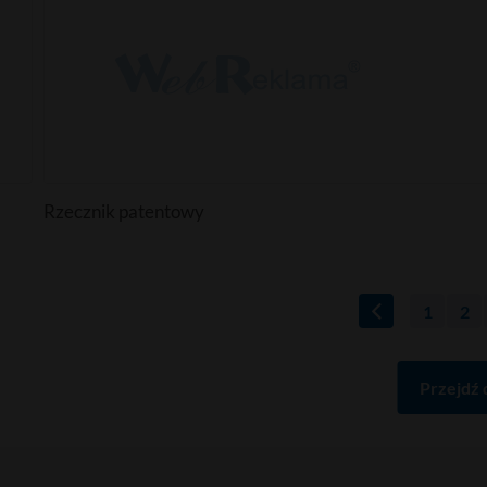
Rzecznik patentowy
1
2
Przejdź 