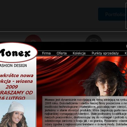
Portfolio
Domeny
Hosting
Rejestracja domen,
Pakiety hostingowe,
certyfikaty SSL
zamówienie serwera
ma
Portfolio
Projekty stron
Monex
Por