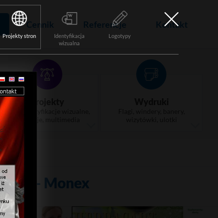
Cennik
Referencje
Kontakt
Projekty stron
Identyfikacja
Logotypy
wizualna
Projekty
Wydruki
Logo, identyfikacje wizualne,
Flagi, windery, banery,
animacje, multimedia
wizytówki, ulotki
tfolio - Monex