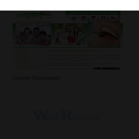
Cukiernia
Gabinet Stomatologii