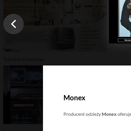
Tekstylia Hotelowe
Monex
Producent odzieży
Monex
oferuje