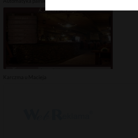
Automatyka palnikowa
Karczma u Macieja