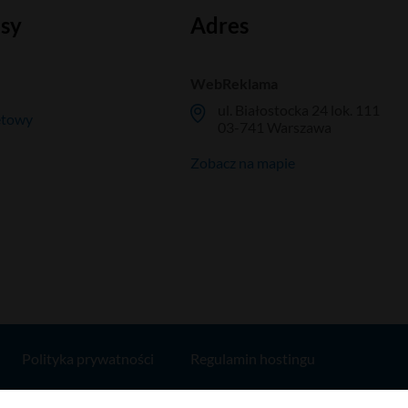
isy
Adres
WebReklama
ul. Białostocka 24 lok. 111
etowy
03-741 Warszawa
Zobacz na mapie
Polityka prywatności
Regulamin hostingu