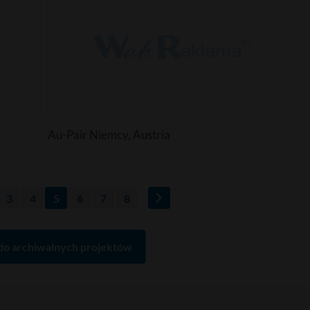
Au-Pair Niemcy, Austria
3
4
5
6
7
8
do archiwalnych projektów