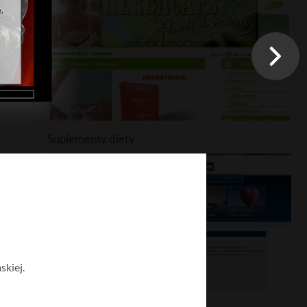
Suplementy diety
skiej.