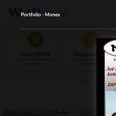
Portfolio - Monex
Strony WWW
Pozycjonowanie
Strony firmowe, Sklepy
Reklama internetowa,
internetowe
Google Ads
WebRekla