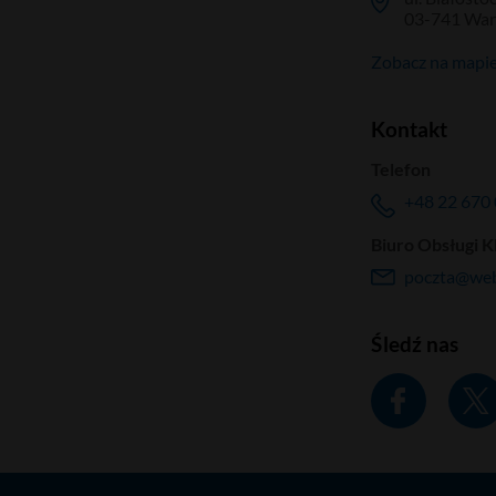
03-741 Wa
Zobacz na mapi
Kontakt
Telefon
+48 22 670 
Biuro Obsługi K
poczta@web
Śledź nas