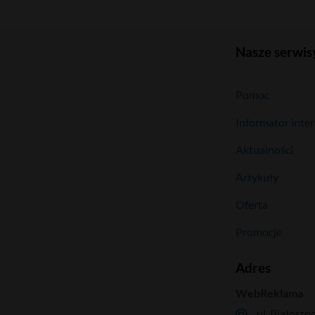
Nasze serwis
Pomoc
Informator inte
Aktualności
Artykuły
Oferta
Promocje
Adres
WebReklama
ul. Białosto