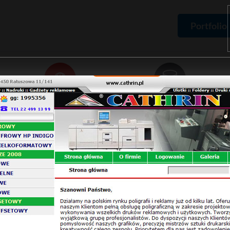
Portfolio
Domeny
Hosting
Rejestracja domen,
Pakiety hostingowe,
certyfikaty SSL
zamówienie serwera
ma
Portfolio
Projekty stron
Drukarnia cyfrowa
Portfolio