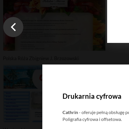
Polska Róża Zbigniew J. Brzozowski
Drukarnia cyfrowa
Cathrin
- oferuje pełną obsługę 
Poligrafia cyfrowa i offsetowa.