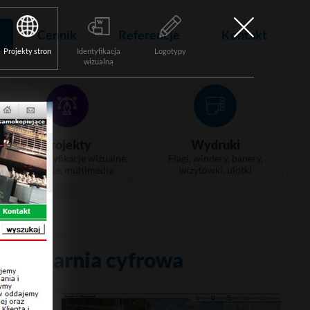
Cennik
Referencje
Kontakt
Projekty stron
Identyfikacja
Logotypy
wizualna
Projekty
Wydruki
Logo, identyfikacje wizualne,
Flagi, windery, banery,
animacje, multimedia
wizytówki, ulotki
 - Drukarnia cyfrowa