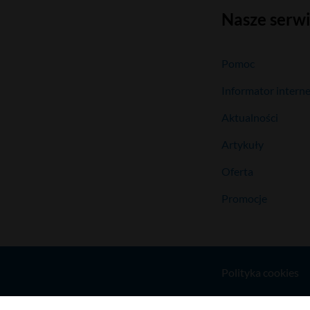
Nasze serw
Pomoc
Informator intern
Aktualności
Artykuły
Oferta
Promocje
Polityka cookies