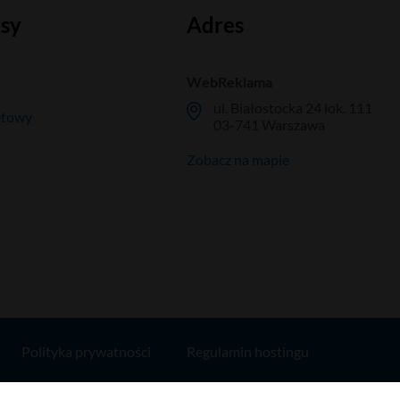
isy
Adres
WebReklama
ul. Białostocka 24 lok. 111
etowy
03-741 Warszawa
Zobacz na mapie
Polityka prywatności
Regulamin hostingu