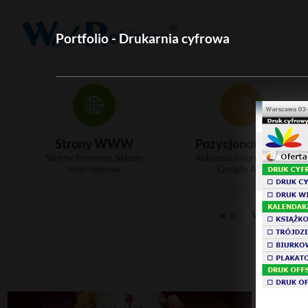
Portfolio - Drukarnia cyfrowa
Strony WWW
Pozycjonowanie
Strony firmowe, Sklepy
Reklama internetowa,
internetowe
Google Ads
WebRekla