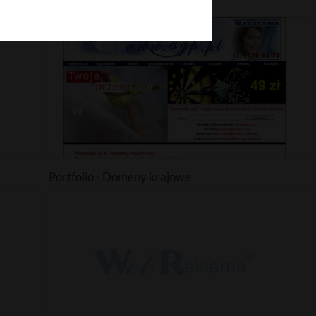
Budownictwo kanadyjskie
Portfolio - Domeny krajowe