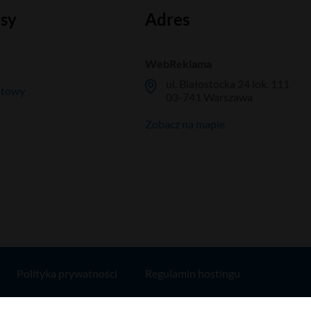
isy
Adres
WebReklama
ul. Białostocka 24 lok. 111
etowy
03-741 Warszawa
Zobacz na mapie
Polityka prywatności
Regulamin hostingu