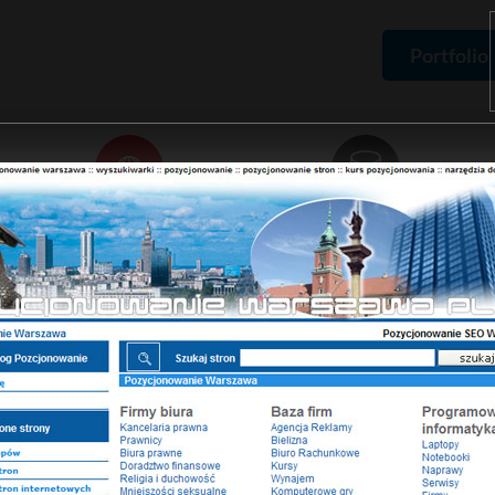
Portfolio
Domeny
Hosting
Rejestracja domen,
Pakiety hostingowe,
certyfikaty SSL
zamówienie serwera
ma
Portfolio
Projekty stron
Pozycjonowanie Warszawa
Portfolio - P