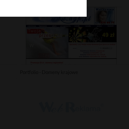
Budownictwo kanadyjskie
Portfolio - Domeny krajowe