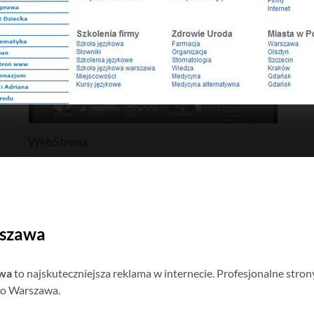
WebStrona
rszawa
wa
to najskuteczniejsza reklama w internecie. Profesjonalne str
 to Warszawa.