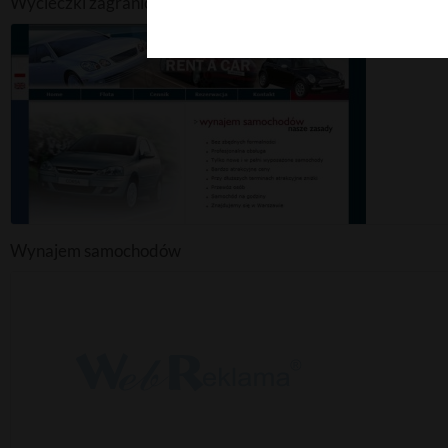
Wycieczki zagraniczne
Wynajem samochodów