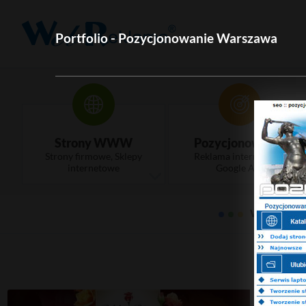
Portfolio - Pozycjonowanie Warszawa
Strony WWW
Pozycjonowanie
Strony firmowe, Sklepy
Reklama internetowa,
internetowe
Google Ads
WebRekla