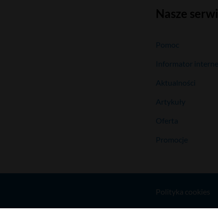
Nasze serw
Pomoc
Informator intern
Aktualności
Artykuły
Oferta
Promocje
Polityka cookies