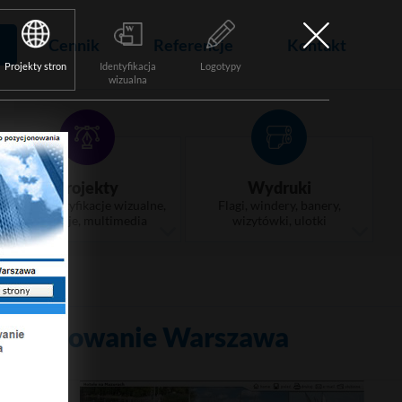
Cennik
Referencje
Kontakt
Projekty stron
Identyfikacja
Logotypy
wizualna
Projekty
Wydruki
Logo, identyfikacje wizualne,
Flagi, windery, banery,
animacje, multimedia
wizytówki, ulotki
ozycjonowanie Warszawa