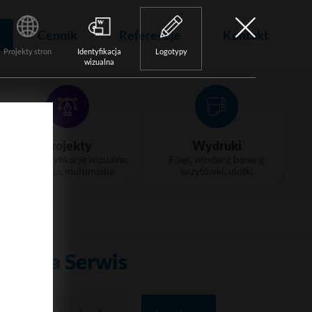
Cennik
Referencje
Kontakt
Projekty stron
Identyfikacja
Logotypy
wizualna
Projekty
Wydruki
Logo, identyfikacje wizualne,
Flagi, windery, banery,
animacje, multimedia
wizytówki, ulotki
szawa Serwis