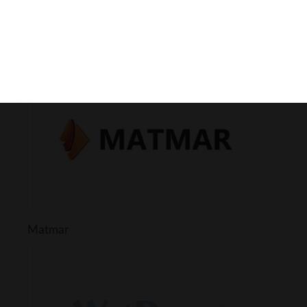
NewHome
Matmar