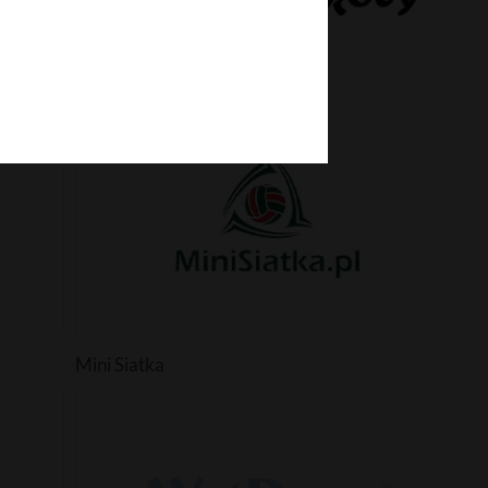
Wszystko do Szkoły
Mini Siatka