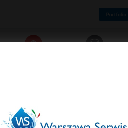
Portfolio
Domeny
Hosting
Rejestracja domen,
Pakiety hostingowe,
certyfikaty SSL
zamówienie serwera
ma
Portfolio
Logotypy
Warszawa Serwis
War