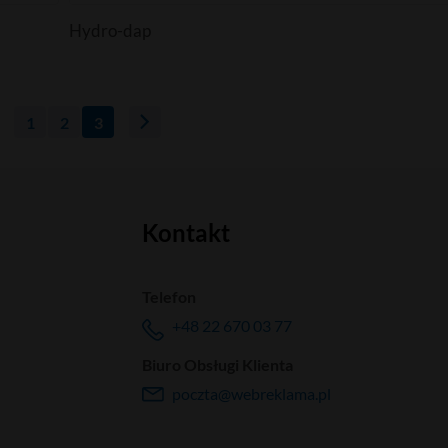
Hydro-dap
1
2
3
Kontakt
Telefon
+48 22 670 03 77
Biuro Obsługi Klienta
poczta@webreklama.pl