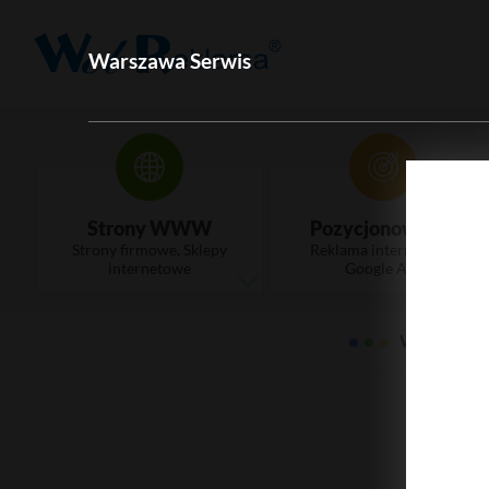
Warszawa Serwis
Strony WWW
Pozycjonowanie
Strony firmowe, Sklepy
Reklama internetowa,
internetowe
Google Ads
WebRekla