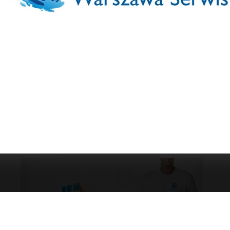
Projekty stron
Horeca