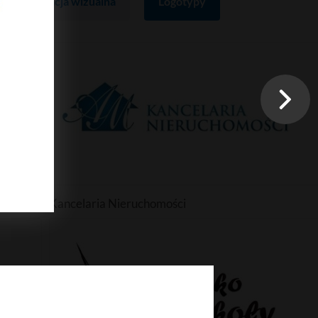
Identyfikacja wizualna
Logotypy
Kancelaria Nieruchomości