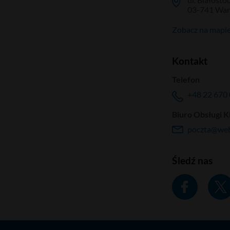
03-741 Wa
Zobacz na mapi
Kontakt
Telefon
+48 22 670 
Biuro Obsługi K
poczta@web
Śledź nas