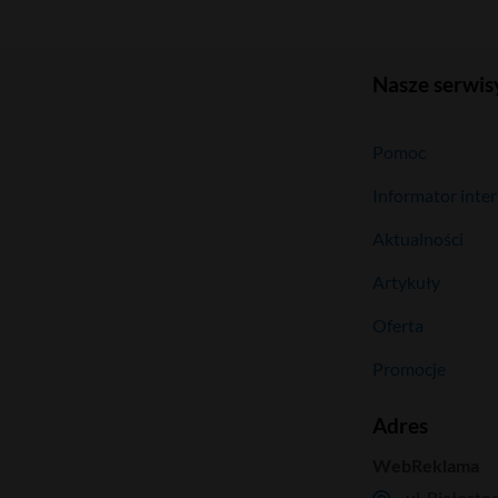
Nasze serwis
Pomoc
Informator inte
Aktualności
Artykuły
Oferta
Promocje
Adres
WebReklama
ul. Białosto