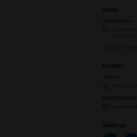
Adres
WebReklama
ul. Białosto
03-741 Wa
Zobacz na mapi
Kontakt
Telefon
+48 22 670 
Biuro Obsługi K
poczta@web
Śledź nas