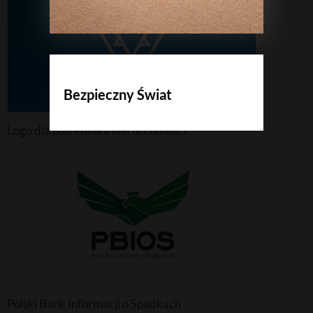
Logo, identyfikacje wizualne, animacje, multimedia
Wydruki
Flagi, windery, banery, wizytówki, ulotki
Bezpieczny Świat
Logo dla pośrednika nieruchomości
Polski Bank Informacji o Spadkach