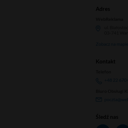
Adres
WebReklama
ul. Białosto
03-741 Wa
Zobacz na mapi
Kontakt
Telefon
+48 22 670 
Biuro Obsługi K
poczta@web
Śledź nas