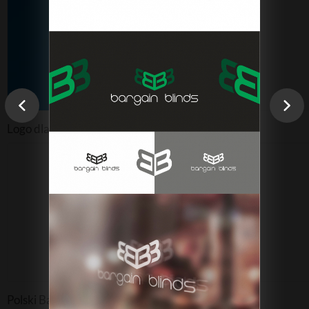
Logo, identyfikacje wizualne, animacje, multimedia
Wydruki
Flagi, windery, banery, wizytówki, ulotki
Logo dla pośrednika nieruchomości
Polski Bank Informacji o Spadkach