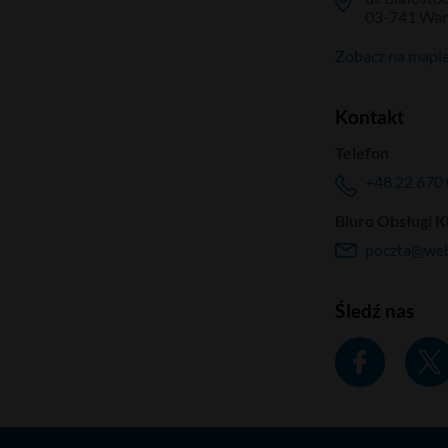
03-741 Wa
Zobacz na mapi
Kontakt
Telefon
+48 22 670 
Biuro Obsługi K
poczta@web
Śledź nas