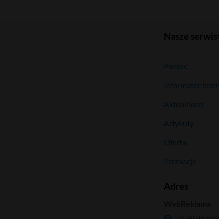
Nasze serwis
Pomoc
Informator inte
Aktualności
Artykuły
Oferta
Promocje
Adres
WebReklama
ul. Białosto