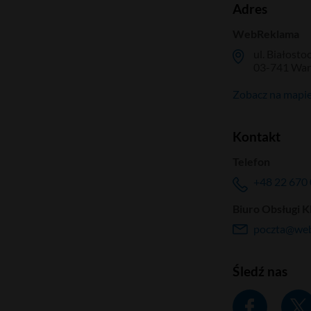
Adres
WebReklama
ul. Białosto
03-741 Wa
Zobacz na mapi
Kontakt
Telefon
+48 22 670 
Biuro Obsługi K
poczta@web
Śledź nas