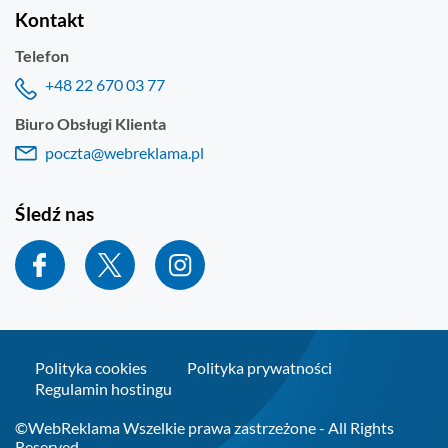
Kontakt
Telefon
+48 22 670 03 77
Biuro Obsługi Klienta
poczta@webreklama.pl
Śledź nas
Polityka cookies
Polityka prywatności
Regulamin hostingu
©WebReklama Wszelkie prawa zastrzeżone - All Rights
Reserved.