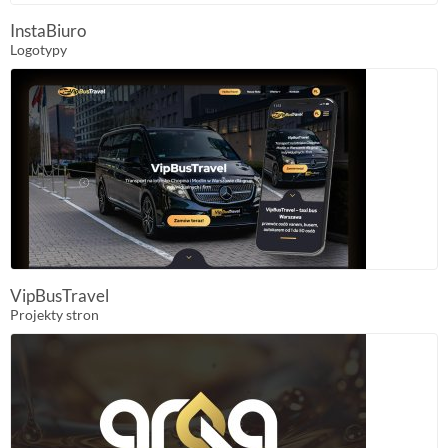
InstaBiuro
Logotypy
VipBusTravel
Projekty stron