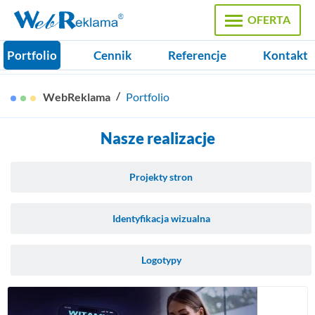
OFERTA
Portfolio
Cennik
Referencje
Kontakt
Strony WWW
WebReklama
Portfolio
Strony firmowe, Sklepy internetowe
Nasze realizacje
Pozycjonowanie
Reklama internetowa, Google Ads
Projekty stron
Domeny
Rejestracja domen, certyfikaty SSL
Identyfikacja wizualna
Hosting
Logotypy
Pakiety hostingowe, zamówienie serwera
Projekty