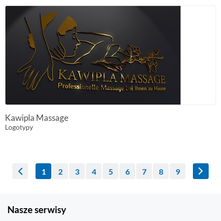
Kawipla Massage
Logotypy
1
2
3
4
5
6
7
8
9
Nasze serwisy